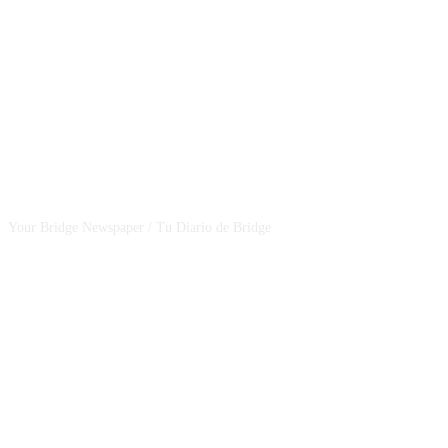
CSBNEWS
Your Bridge Newspaper / Tu Diario de Bridge
SEGUINOS EN NUESTRAS REDES