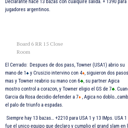
Declarante hace 13 bazas con cualquire salida. + 1390 para 
jugadores argentinos.
Board 6 RR 15 Close
Room
El Cerrado: Despues de dos pass, Towner (USA1) abrio su
mano de 1
y Crusizio intervino con 4
, siguieron dos paso
♠
♦
mas y Towner reabrio su mano con 6
, su partner Agica
♣
mostro control a corazon, y Towner eligio el GS de 7
. Cua
♣
Garcia da Rosa decidio defender a 7
, Agica no doblo…camb
♦
el palo de triunfo a espadas.
Siempre hay 13 bazas… +2210 para USA 1 y 13 IMps. USA 1
fue el unico equipo que declaro y cumplio el grand slam en 