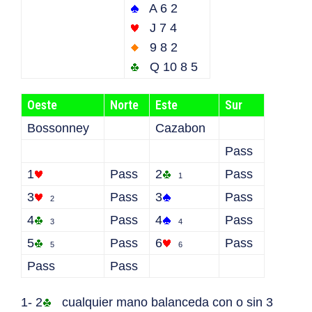
A 6 2
J 7 4
9 8 2
Q 10 8 5
Oeste
Norte
Este
Sur
Bossonney
Cazabon
Pass
1
Pass
2
Pass
1
3
Pass
3
Pass
2
4
Pass
4
Pass
3
4
5
Pass
6
Pass
5
6
Pass
Pass
1- 2
cualquier mano balanceda con o sin 3