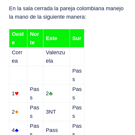
En la sala cerrada la pareja colombiana manejo
la mano de la siguiente manera:
Oest
Nor
Este
Sur
e
te
Corr
Valenzu
ea
ela
Pas
s
Pas
Pas
1
2
s
s
Pas
Pas
2
3NT
s
s
Pas
Pas
4
Pass
s
s