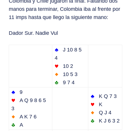
Colombia y Chile jugaron la final. Faltando dos
manos para terminar, Colombia iba al frente por
11 imps hasta que llego la siguiente mano:
Dador Sur. Nadie Vul
J 10 8 5
4
10 2
10 5 3
9 7 4
9
K Q 7 3
A Q 9 8 6 5
K
3
Q J 4
A K 7 6
K J 6 3 2
A