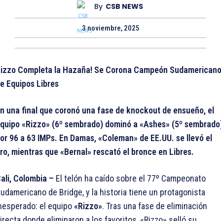
By
CSB NEWS
3 noviembre, 2025
izzo Completa la Hazaña! Se Corona Campeón Sudamerican
e Equipos Libres
n una final que coronó una fase de knockout de ensueño, el
quipo «Rizzo» (6º sembrado) dominó a «Ashes» (5º sembrado
or 96 a 63 IMPs. En Damas, «Coleman» de EE.UU. se llevó el
ro, mientras que «Bernal» rescató el bronce en Libres.
ali, Colombia –
El telón ha caído sobre el 77º Campeonato
udamericano de Bridge, y la historia tiene un protagonista
nesperado: el equipo
«Rizzo»
. Tras una fase de eliminación
irecta donde eliminaron a los favoritos, «Rizzo» selló su