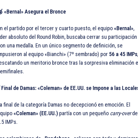
 «Bernal» Asegura el Bronce
n el partido por el tercer y cuarto puesto, el equipo
«Bernal»
,
íder absoluto del Round Robin, buscaba cerrar su participación
on una medalla. En un único segmento de definición, se
mpusieron al equipo «Bianchi» (7º sembrado) por
56 a 45 IMPs
escatando un meritorio bronce tras la sorpresiva eliminación 
emifinales.
 Final de Damas: «Coleman» de EE.UU. se Impone a las Locale
a final de la categoría Damas no decepcionó en emoción. El
quipo
«Coleman» (EE.UU.)
partía con un pequeño
carry-over
de
.5 IMPs.