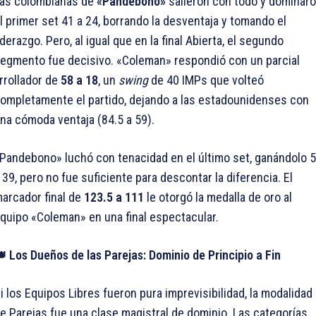
as colombianas de
«Pandebono»
salieron con todo y dominar
l primer set 41 a 24, borrando la desventaja y tomando el
iderazgo. Pero, al igual que en la final Abierta, el segundo
egmento fue decisivo. «Coleman» respondió con un parcial
rrollador de
58 a 18
, un
swing
de 40 IMPs que volteó
ompletamente el partido, dejando a las estadounidenses con
na cómoda ventaja (84.5 a 59).
Pandebono» luchó con tenacidad en el último set, ganándolo 
 39, pero no fue suficiente para descontar la diferencia. El
arcador final de
123.5 a 111
le otorgó la medalla de oro al
quipo «Coleman» en una final espectacular.
 Los Dueños de las Parejas: Dominio de Principio a Fin
i los Equipos Libres fueron pura imprevisibilidad, la modalidad
e Parejas fue una clase magistral de dominio. Las categorías