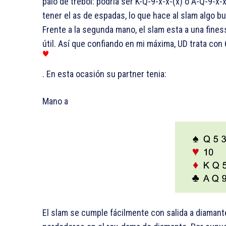
palo de trebol: podría ser K-Q-9-x-x-(x) o A-Q-9-x-
tener el as de espadas, lo que hace al slam algo bue
Frente a la segunda mano, el slam esta a una fines
útil. Así que confiando en mi máxima, UD trata con 
. En esta ocasión su partner tenia:
Mano a
El slam se cumple fácilmente con salida a diamant