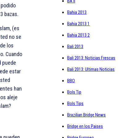
BA II
a podido
Bahia 2013
13 bazas.
Bahia 2013 1
slam, (es
Bahia 2013 2
sted no se
 de los
Bali 2013
jo. Cuando
Bali 2013: Noticias Frescas
d puede
Bali 2013: Ultimas Noticias
uede estar
usted
BBO
nentes han
Bols Tip
os aleje
Bols Tips
slam?
Brazilian Bridge News
Bridge en los Paises
 se pueden
Bridge Europeo