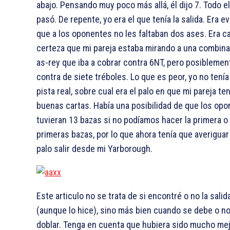
abajo. Pensando muy poco más allá, él dijo 7
. Todo 
pasó. De repente, yo era el que tenía la salida. Era e
que a los oponentes no les faltaban dos ases. Era c
certeza que mi pareja estaba mirando a una combin
as-rey que iba a cobrar contra 6NT, pero posiblemen
contra de siete tréboles. Lo que es peor, yo no tení
pista real, sobre cual era el palo en que mi pareja te
buenas cartas. Había una posibilidad de que los op
tuvieran 13 bazas si no podíamos hacer la primera o
primeras bazas, por lo que ahora tenía que averigua
palo salir desde mi Yarborough.
Este articulo no se trata de si encontré o no la sali
(aunque lo hice), sino más bien cuando se debe o n
doblar. Tenga en cuenta que hubiera sido mucho me