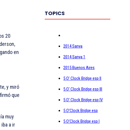
TOPICS
os 20
nderson,
2014 Sanya
ugando en
2014 Sanya 1
2015 Buenos Aires
5 O' Clock Bridge esp II
te, y miró
5 O' Clock Bridge esp III
nfirmó que
5 O' Clock Bridge esp IV
5 O'Clock Bridge esp
cía muy
5 O'Clock Bridge esp I
iba a ir