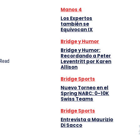
Manos 4
Los Expertos
también se
Equivocan IX
Bridge y Humor
Bridge y Humor:
Recordando a Peter
Read
Leventritt por Karen
Allison
Bridge Sports
Nuevo Torneo en el
Spring NABC: 0–10K
Swiss Teams
Bridge Sports
Entrevista a Maurizio
Di Sacco