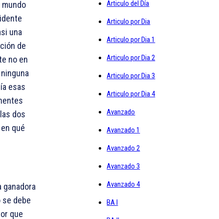
Articulo del Día
el mundo
vidente
Articulo por Dia
asi una
Articulo por Dia 1
ación de
Articulo por Dia 2
te no en
a ninguna
Articulo por Dia 3
nía esas
Articulo por Dia 4
onentes
Avanzado
 las dos
r en qué
Avanzado 1
Avanzado 2
Avanzado 3
Avanzado 4
da ganadora
o se debe
BA I
jor que