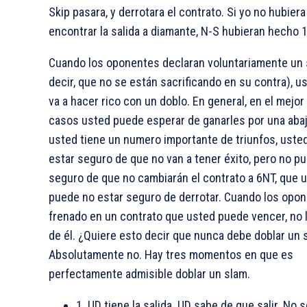
Skip pasara, y derrotara el contrato. Si yo no hubier
encontrar la salida a diamante, N-S hubieran hecho 
Cuando los oponentes declaran voluntariamente un 
decir, que no se están sacrificando en su contra), u
va a hacer rico con un doblo. En general, en el mejor
casos usted puede esperar de ganarles por una aba
usted tiene un numero importante de triunfos, uste
estar seguro de que no van a tener éxito, pero no p
seguro de que no cambiarán el contrato a 6NT, que 
puede no estar seguro de derrotar. Cuando los opo
frenado en un contrato que usted puede vencer, no l
de él. ¿Quiere esto decir que nunca debe doblar un 
Absolutamente no. Hay tres momentos en que es
perfectamente admisible doblar un slam.
1. UD tiene la salida. UD sabe de que salir. No