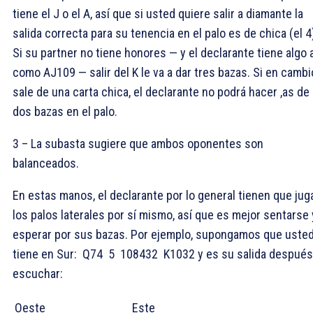
tiene el
J o el
A, así que si usted quiere salir a diamante la
salida correcta para su tenencia en el palo es de chica (el
4
Si su partner no tiene honores — y el declarante tiene algo 
como
AJ109 — salir del
K le va a dar tres bazas. Si en cambi
sale de una carta chica, el declarante no podrá hacer ,as de
dos bazas en el palo.
3 – La subasta sugiere que ambos oponentes son
balanceados.
En estas manos, el declarante por lo general tienen que jug
los palos laterales por sí mismo, así que es mejor sentarse 
esperar por sus bazas. Por ejemplo, supongamos que uste
tiene en Sur:
Q74
5
108432
K1032 y es su salida después
escuchar:
Oeste
Este