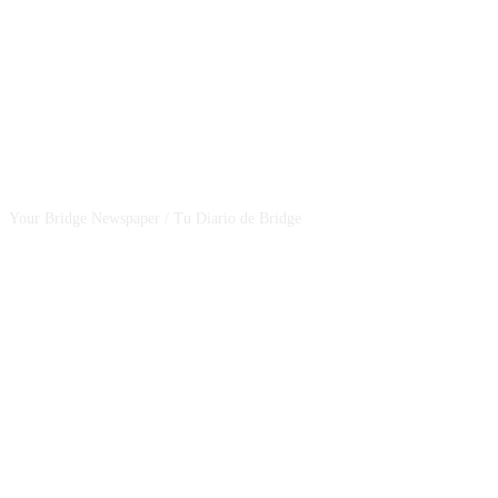
CSBNEWS
Your Bridge Newspaper / Tu Diario de Bridge
SEGUINOS EN NUESTRAS REDES