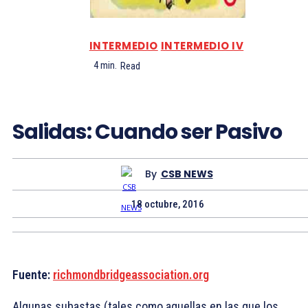
INTERMEDIO
INTERMEDIO IV
4
min.
Read
Salidas: Cuando ser Pasivo
By
CSB NEWS
18 octubre, 2016
Fuente:
richmondbridgeassociation.org
Algunas subastas (tales como aquellas en las que los