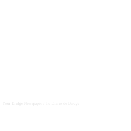
CSBNEWS
Your Bridge Newspaper / Tu Diario de Bridge
SEGUINOS EN NUESTRAS REDES