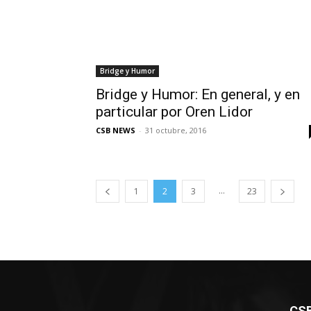
Bridge y Humor
Bridge y Humor: En general, y en
particular por Oren Lidor
CSB NEWS
-
31 octubre, 2016
...
1
2
3
23
CS