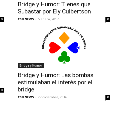
Bridge y Humor: Tienes que
Subastar por Ely Culbertson
CSB NEWS
-
5 enero, 2017
0
0
Bridge y Humor
Bridge y Humor: Las bombas
estimulaban el interés por el
bridge
0
CSB NEWS
-
27 diciembre, 2016
0