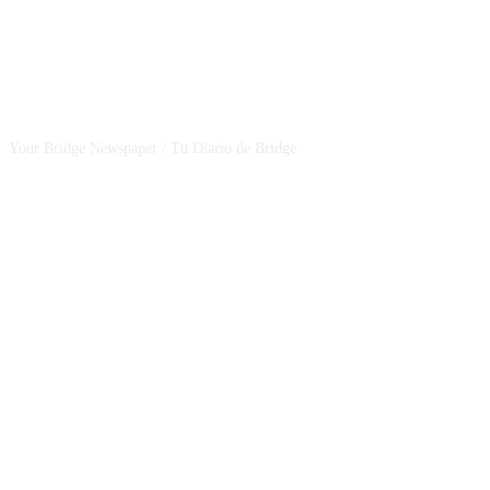
CSBNEWS
Your Bridge Newspaper / Tu Diario de Bridge
SEGUINOS EN NUESTRAS REDES