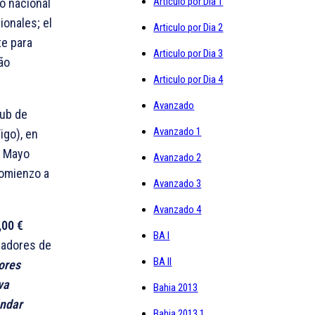
Articulo por Dia 1
o nacional
ionales; el
Articulo por Dia 2
te para
Articulo por Dia 3
ão
Articulo por Dia 4
Avanzado
lub de
Avanzado 1
igo), en
3 Mayo
Avanzado 2
comienzo a
Avanzado 3
Avanzado 4
,00 €
BA I
ugadores de
BA II
dores
va
Bahia 2013
ándar
Bahia 2013 1