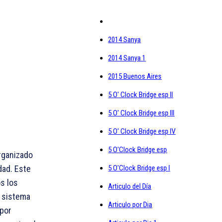
2014 Sanya
2014 Sanya 1
2015 Buenos Aires
5 O' Clock Bridge esp II
5 O' Clock Bridge esp III
5 O' Clock Bridge esp IV
5 O'Clock Bridge esp
organizado
dad. Este
5 O'Clock Bridge esp I
s los
Articulo del Día
l sistema
Articulo por Dia
 por