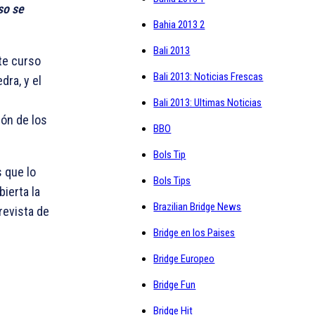
so se
Bahia 2013 2
Bali 2013
te curso
Bali 2013: Noticias Frescas
dra, y el
Bali 2013: Ultimas Noticias
ión de los
BBO
Bols Tip
s que lo
Bols Tips
bierta la
Brazilian Bridge News
prevista de
Bridge en los Paises
Bridge Europeo
Bridge Fun
Bridge Hit