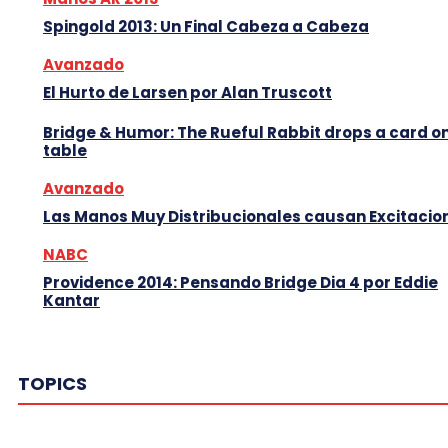
Spingold 2013: Un Final Cabeza a Cabeza
Avanzado
El Hurto de Larsen por Alan Truscott
Bridge & Humor: The Rueful Rabbit drops a card on
table
Avanzado
Las Manos Muy Distribucionales causan Excitacio
NABC
Providence 2014: Pensando Bridge Dia 4 por Eddie
Kantar
TOPICS