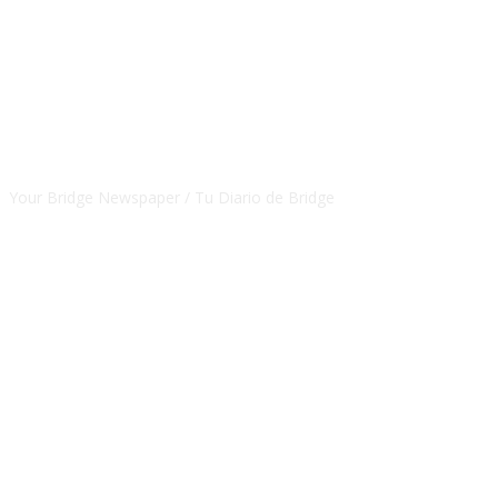
CSBNEWS
Your Bridge Newspaper / Tu Diario de Bridge
SEGUINOS EN NUESTRAS REDES