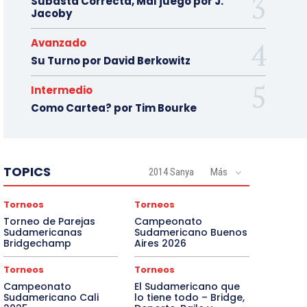
Subasta Correcta, Mal juego por J.
Jacoby
Avanzado
Su Turno por David Berkowitz
Intermedio
Como Cartea? por Tim Bourke
TOPICS
2014 Sanya
Más
Torneos
Torneos
Torneo de Parejas
Campeonato
Sudamericanas
Sudamericano Buenos
Bridgechamp
Aires 2026
Torneos
Torneos
Campeonato
El Sudamericano que
Sudamericano Cali
lo tiene todo – Bridge,