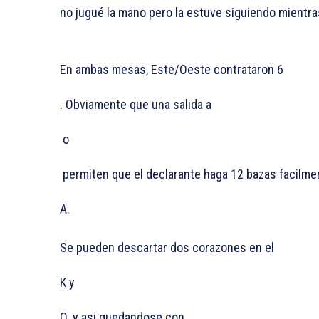
no jugué la mano pero la estuve siguiendo mientras
En ambas mesas, Este/Oeste contrataron 6
. Obviamente que una salida a
o
permiten que el declarante haga 12 bazas facilment
A.
Se pueden descartar dos corazones en el
K y
Q, y asi quedandose con