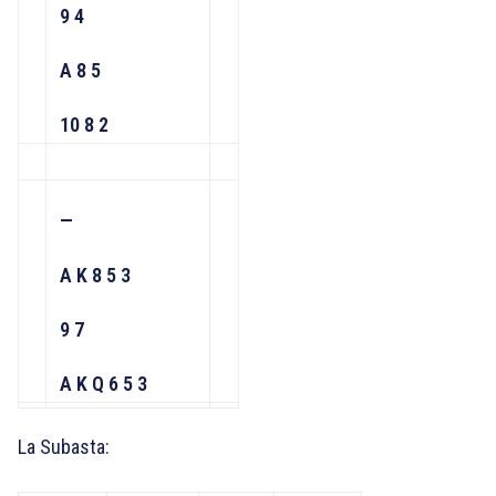
9 4
A 8 5
10 8 2
—
A K 8 5 3
9 7
A K Q 6 5 3
La Subasta: