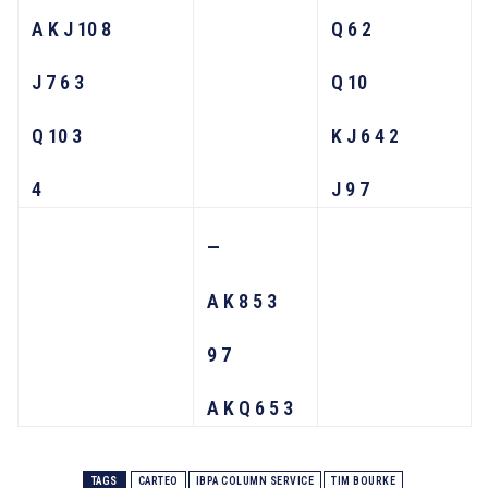
A K J 10 8
Q 6 2
J 7 6 3
Q 10
Q 10 3
K J 6 4 2
4
J 9 7
—
A K 8 5 3
9 7
A K Q 6 5 3
TAGS
CARTEO
IBPA COLUMN SERVICE
TIM BOURKE