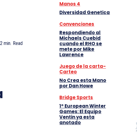
Manos 4
Diversidad Genetica
Convenciones
Respondiendo al
Michaels Cuebid
2
min.
Read
cuando el RHO se
mete por Mike
Lawrence
Juego de la carta-
Carteo
No Crea esta Mano
por Dan Howe
a
Bridge Sports
1º European Winter
Games: El Equipo
Ventin ya esta
anotado