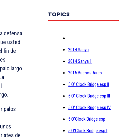
TOPICS
la defensa
 que usted
2014 Sanya
 fin de
 es
2014 Sanya 1
palo largo
2015 Buenos Aires
La
5 O' Clock Bridge esp II
l
rgo.
5 O' Clock Bridge esp III
5 O' Clock Bridge esp IV
ir palos
5 O'Clock Bridge esp
gunos
5 O'Clock Bridge esp I
r ates de