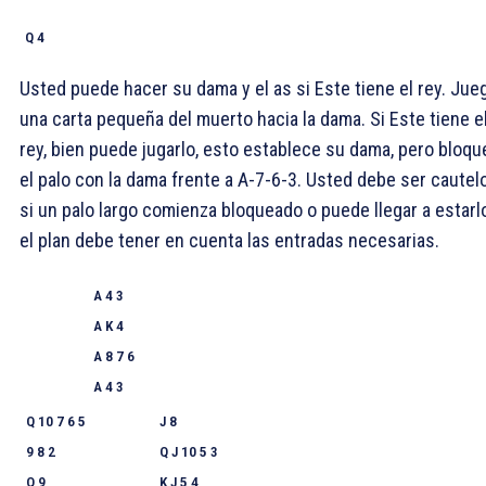
Q 4
Usted puede hacer su dama y el as si Este tiene el rey. Jue
una carta pequeña del muerto hacia la dama. Si Este tiene e
rey, bien puede jugarlo, esto establece su dama, pero bloqu
el palo con la dama frente a A-7-6-3. Usted debe ser cautel
si un palo largo comienza bloqueado o puede llegar a estarl
el plan debe tener en cuenta las entradas necesarias.
A 4 3
A K 4
A 8 7 6
A 4 3
Q 10 7 6 5
J 8
9 8 2
Q J 10 5 3
Q 9
K J 5 4