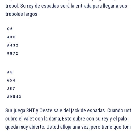
trebol. Su rey de espadas será la entrada para llegar a sus
treboles largos.
Q 6
A K 8
A 4 3 2
9 8 7 2
A 8
6 5 4
J 8 7
A K 5 4 3
Sur juega 3NT y Oeste sale del jack de espadas. Cuando us
cubre el valet con la dama, Este cubre con su rey y el palo
queda muy abierto. Usted afloja una vez, pero tiene que tom