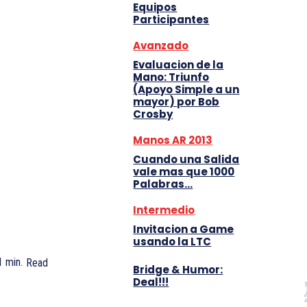
Equipos
Participantes
Avanzado
Evaluacion de la
Mano: Triunfo
(Apoyo Simple a un
mayor) por Bob
Crosby
Manos AR 2013
Cuando una Salida
vale mas que 1000
Palabras…
Intermedio
Invitacion a Game
usando la LTC
1
min.
Read
Bridge & Humor:
Deal!!!