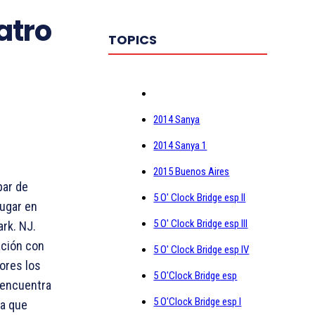
atro
TOPICS
2014 Sanya
2014 Sanya 1
2015 Buenos Aires
par de
5 O' Clock Bridge esp II
lugar en
5 O' Clock Bridge esp III
rk. NJ.
ación con
5 O' Clock Bridge esp IV
ores los
5 O'Clock Bridge esp
 encuentra
5 O'Clock Bridge esp I
ja que