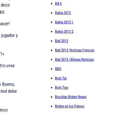
BA II
 decir
ió:
Bahia 2013
Bahia 2013 1
hacer!
Bahia 2013 2
o jugador y
Bali 2013
Bali 2013: Noticias Frescas
s?»
Bali 2013: Ultimas Noticias
atro uvas
BBO
Bols Tip
:» Bueno,
Bols Tips
Usted debe
Brazilian Bridge News
Bridge en los Paises
cinco