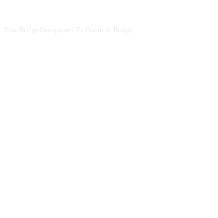
CSBNEWS
Your Bridge Newspaper / Tu Diario de Bridge
SEGUINOS EN NUESTRAS REDES