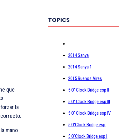
TOPICS
2014 Sanya
2014 Sanya 1
2015 Buenos Aires
ene que
5 O' Clock Bridge esp II
sa
5 O' Clock Bridge esp III
forzar la
5 O' Clock Bridge esp IV
 correcto.
5 O'Clock Bridge esp
e la mano
5 O'Clock Bridge esp I