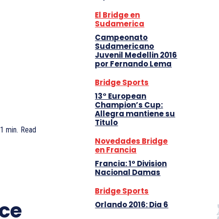
El Bridge en
Sudamerica
Campeonato
Sudamericano
Juvenil Medellin 2016
por Fernando Lema
Bridge Sports
13° European
Champion’s Cup:
Allegra mantiene su
Titulo
1
min.
Read
Novedades Bridge
en Francia
Francia: 1º Division
Nacional Damas
Bridge Sports
nce
Orlando 2016: Dia 6