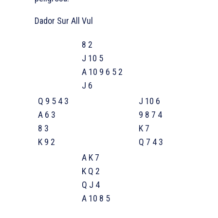
Dador Sur All Vul
8 2
J 10 5
A 10 9 6 5 2
J 6
Q 9 5 4 3
J 10 6
A 6 3
9 8 7 4
8 3
K 7
K 9 2
Q 7 4 3
A K 7
K Q 2
Q J 4
A 10 8 5