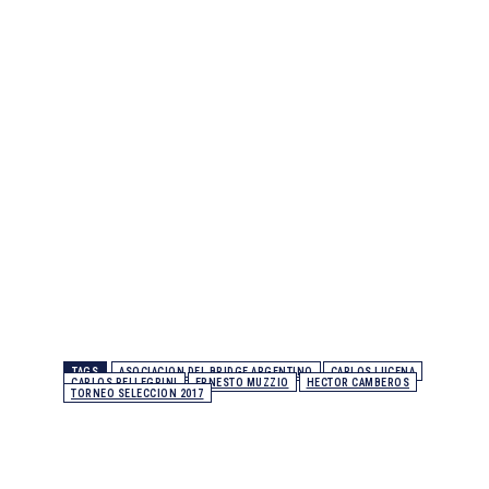
TAGS
ASOCIACION DEL BRIDGE ARGENTINO
CARLOS LUCENA
CARLOS PELLEGRINI
ERNESTO MUZZIO
HECTOR CAMBEROS
TORNEO SELECCION 2017