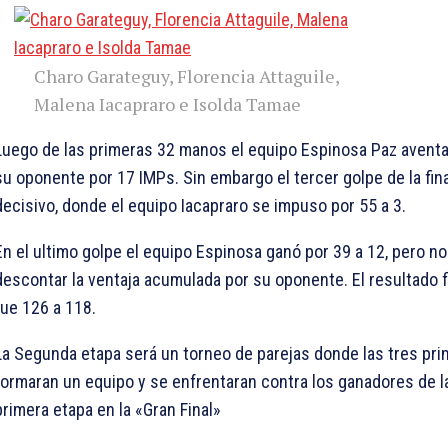
Charo Garateguy, Florencia Attaguile,
Malena Iacapraro e Isolda Tamae
Luego de las primeras 32 manos el equipo Espinosa Paz aventa
su oponente por 17 IMPs. Sin embargo el tercer golpe de la fina
decisivo, donde el equipo Iacapraro se impuso por 55 a 3.
En el ultimo golpe el equipo Espinosa ganó por 39 a 12, pero no
descontar la ventaja acumulada por su oponente. El resultado f
fue 126 a 118.
La Segunda etapa será un torneo de parejas donde las tres pr
formaran un equipo y se enfrentaran contra los ganadores de l
primera etapa en la «Gran Final»