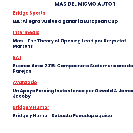
MAS DEL MISMO AUTOR
Bridge Sports
EBL: Allegra vuelve a ganar la European Cup
Intermedio
Mas… The Theory of Opening Lead por Krzysztof
Martens
BA I
Buenos Aires 2015: Campeonato Sudamericano de
Parejas
Avanzado
Un Apoyo Forcing Instantaneo por Oswald & Jame
Jacoby
Bridge y Humor
Bridge y Humor: Subasta Pseudopsiquica