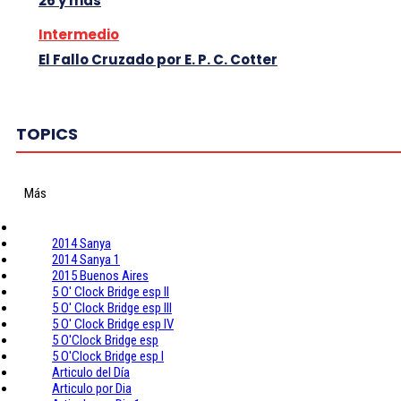
26 y mas
Intermedio
El Fallo Cruzado por E. P. C. Cotter
TOPICS
Más
2014 Sanya
2014 Sanya 1
2015 Buenos Aires
5 O' Clock Bridge esp II
5 O' Clock Bridge esp III
5 O' Clock Bridge esp IV
5 O'Clock Bridge esp
5 O'Clock Bridge esp I
Articulo del Día
Articulo por Dia