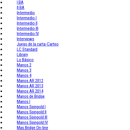
I BA
II BA
Intermedio
Intermedio I
Intermedio II
Intermedio III
Intermedio IV
Interviews
Juego de la carta-Carteo
LC Standard
Library
Lo Básico
Manos 2
Manos 3
Manos 4
Manos AR 2012
Manos AR 2013
Manos AR 2014
Manos de Bridge
Manos I
Manos Spingold I
Manos Spingold II
Manos Spingold III
Manos Spingold IV
Mas Bridge On-line