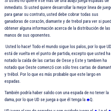
Si usted no quiere
irse mas de una abajo
juega
espadas
de
inmediato.
Si
usted quiere desarrollar la mejor linea de jueg
para ganar
su contrato,
usted debe
cobrar
todas
sus
ganadoras
de
corazón
,
diamante
y de trebol
para ver
si pue
obtener
alguna información acerca de
la distribución
de las
manos de sus oponentes
.
Usted lo hace!
Todo el mundo
sigue
los palos,
por lo que U
está
de vuelta
en e
l punto de partida
, excepto que usted
ha
notado
la caída de
las
cartas
de
Oese y Este
y tambien ha
notado que
Oeste
comenzó con
sólo tres
cartas de
diaman
y trébol
. Por lo que e
s
más probable que este
largo
en
espadas
.
También
podría haber
salido con una espada de no tener la
dama, por lo que UD se juega a que él tenga la
Q
.
UD juega el
rey de espadas y con cuidado juega el
J o
el