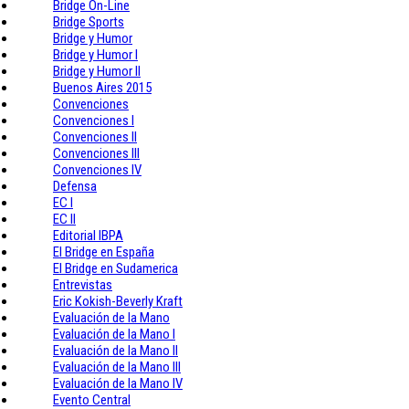
Bridge On-Line
Bridge Sports
Bridge y Humor
Bridge y Humor I
Bridge y Humor II
Buenos Aires 2015
Convenciones
Convenciones I
Convenciones II
Convenciones III
Convenciones IV
Defensa
EC I
EC II
Editorial IBPA
El Bridge en España
El Bridge en Sudamerica
Entrevistas
Eric Kokish-Beverly Kraft
Evaluación de la Mano
Evaluación de la Mano I
Evaluación de la Mano II
Evaluación de la Mano III
Evaluación de la Mano IV
Evento Central