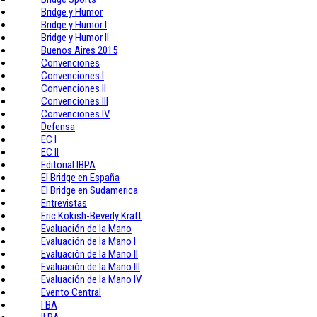
Bridge y Humor
Bridge y Humor I
Bridge y Humor II
Buenos Aires 2015
Convenciones
Convenciones I
Convenciones II
Convenciones III
Convenciones IV
Defensa
EC I
EC II
Editorial IBPA
El Bridge en España
El Bridge en Sudamerica
Entrevistas
Eric Kokish-Beverly Kraft
Evaluación de la Mano
Evaluación de la Mano I
Evaluación de la Mano II
Evaluación de la Mano III
Evaluación de la Mano IV
Evento Central
I BA