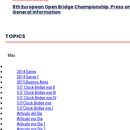
8th European Open Bridge Championship, Press a
General information
TOPICS
Más
2014 Sanya
2014 Sanya 1
2015 Buenos Aires
5 O' Clock Bridge esp II
5 O' Clock Bridge esp III
5 O' Clock Bridge esp IV
5 O'Clock Bridge esp
5 O'Clock Bridge esp I
Articulo del Día
Articulo por Dia
Articulo por Dia 1
Articulo por Dia 2