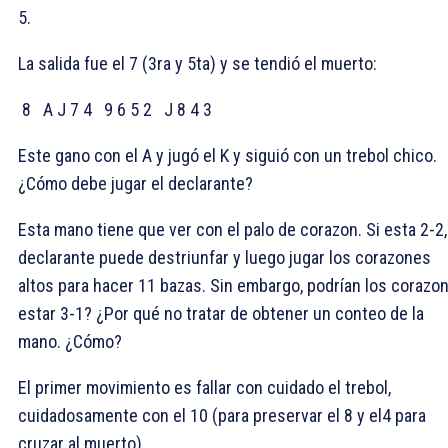
5
.
La salida fue el
7 (3ra y 5ta) y se tendió el muerto:
8
A J 7 4
9 6 5 2
J 8 4 3
Este gano con el
A y jugó el
K y siguió con un trebol chico.
¿Cómo debe jugar el declarante?
Esta mano tiene que ver con el palo de corazon. Si esta 2-2,
declarante puede destriunfar y luego jugar los corazones
altos para hacer 11 bazas. Sin embargo, podrían los corazo
estar 3-1? ¿Por qué no tratar de obtener un conteo de la
mano. ¿Cómo?
El primer movimiento es fallar con cuidado el trebol,
cuidadosamente con el
10 (para preservar el
8 y el
4 para
cruzar al muerto).