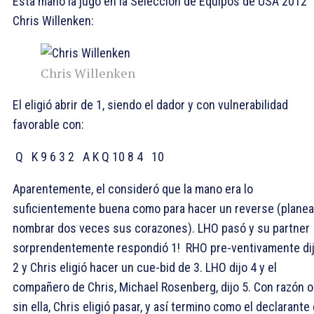
Esta mano la jugó en la Selección de Equipos de USA 2012
Chris Willenken:
Chris Willenken
El eligió abrir de 1
, siendo el dador y con vulnerabilidad
favorable con:
Q
K 9 6 3 2
A K Q 10 8 4
10
Aparentemente, el consideró que la mano era lo
suficientemente buena como para hacer un reverse (plane
nombrar dos veces sus corazones). LHO pasó y su partner
sorprendentemente respondió 1
! RHO pre-ventivamente di
2
y Chris eligió hacer un cue-bid de 3
. LHO dijo 4
y el
compañero de Chris, Michael Rosenberg, dijo 5
. Con razón o
sin ella, Chris eligió pasar, y así termino como el declarante