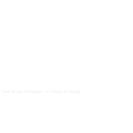
CSBNEWS
Your Bridge Newspaper / Tu Diario de Bridge
SEGUINOS EN NUESTRAS REDES