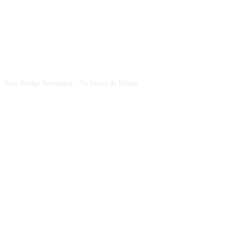
CSBNEWS
Your Bridge Newspaper / Tu Diario de Bridge
SEGUINOS EN NUESTRAS REDES