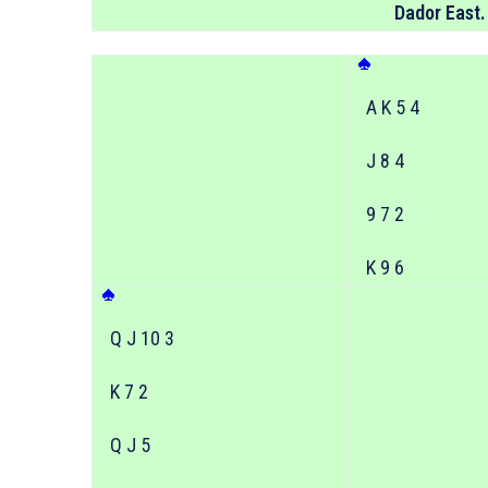
Dador East.
A K 5 4
J 8 4
9 7 2
K 9 6
Q J 10 3
K 7 2
Q J 5