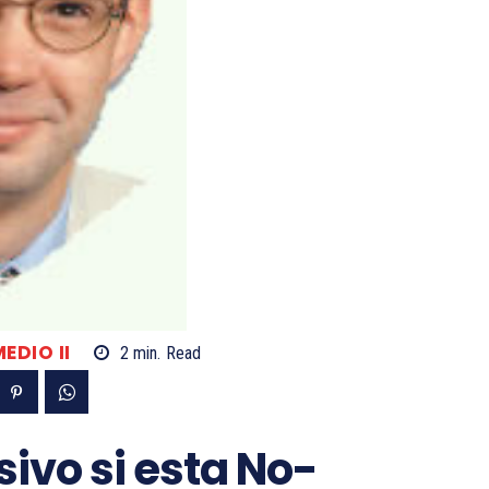
EDIO II
2
min.
Read
ivo si esta No-