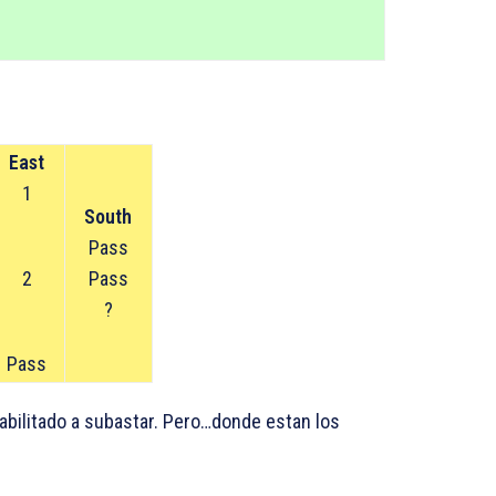
East
1
South
Pass
2
Pass
?
Pass
abilitado a subastar. Pero…donde estan los