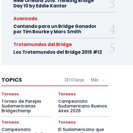
New Orleans 2015: Thinking Bridge
Day 10 by Eddie Kantar
Avanzado
Contando para un Bridge Ganador
por Tim Bourke y Marc Smith
Trotamundos del Bridge
Los Trotamundos del Bridge 2015 #12
TOPICS
2014 Sanya
Más
Torneos
Torneos
Torneo de Parejas
Campeonato
Sudamericanas
Sudamericano Buenos
Bridgechamp
Aires 2026
Torneos
Torneos
Campeonato
El Sudamericano que