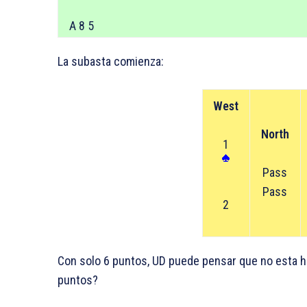
A 8 5
La subasta comienza:
West
North
1
Pass
Pass
2
Con solo 6 puntos, UD puede pensar que no esta h
puntos?