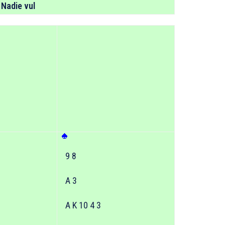
 Nadie vul
9 8
A 3
A K 10 4 3