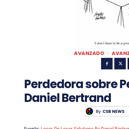
AVANZADO
AVANZ
Perdedora sobre P
Daniel Bertrand
By
CSB NEWS
Fuente:
Loser On Loser Solutions By Daniel Bertra