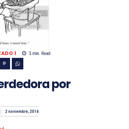
ADO 1
5
min.
Read
erdedora por
2 noviembre, 2016
nd