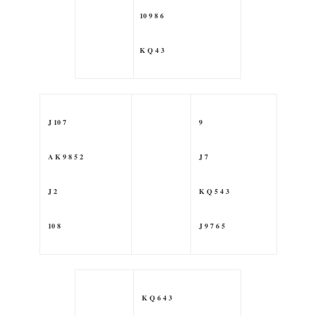
10 9 8 6
K Q 4 3
J 10 7
9
A K 9 8 5 2
J 7
J 2
K Q 5 4 3
10 8
J 9 7 6 5
K Q 6 4 3