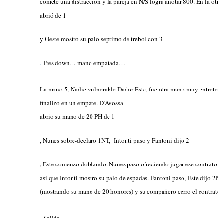
comete una distracción y la pareja en N/S logra anotar 800. En la ot
abrió de 1
y Oeste mostro su palo septimo de trebol con 3
.
Tres down… mano empatada…
La mano 5, Nadie vulnerable Dador Este, fue otra mano muy entre
t
e
finalizo en un empate. D’Avossa
abrio su mano de 20 PH de 1
, Nunes sobre-dec
laro 1NT, Intonti paso y Fantoni dijo 2
, Este comenzo doblando. Nunes paso o
freciendo jugar ese contrat
asi que Intonti mostro su palo de espadas. Fantoni paso, Este dij
o 2
(mostrando su mano de 20 honores) y su compañero cerro el contra
Salida