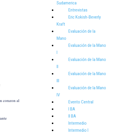
Sudamerica
Entrevistas
Eric Kokish-Beverly
Kraft
Evaluación de la
Mano
Evaluación de la Mano
I
Evaluación de la Mano
II
Evaluación de la Mano
III
a:
Evaluación de la Mano
IV
un corazon al
Evento Central
I BA
II BA
rante
Intermedio
Intermedio I