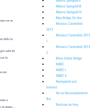
Manos Spingold II
Manos Spingold III
Manos Spingold IV
Mas Bridge On-line
gano en su
Monaco Cavendish
2013
Monaco Cavendish 2013
ro fallo la
1
Monaco Cavendish 2013
gio salir de
2
 con la
More Online Bridge
NABC
NABC I
n era:
NABC II
Navegando por
Internet
No es Necesariamente
Asi
ente a
Noticias de Hoy
t en su mano…