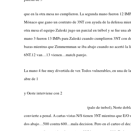
que en la otra mesa no cumplieron. La segunda mano fueron 12 IMP
Mónaco que gano un contrato de 3NT con ayuda de la defensa mient
otra mesa el equipo Zaleski jugo un parcial en trébol y se fue una a
mano 3 fueron 13 IMPs para Zaleski cuando cumplieron 3NT con d
bazas mientras que Zimmermman se iba abajo cuando no acertó la l
6NT.12 van…13 vienen…match parejo.
La mano 4 fue muy divertida de ver. Todos vulnerables, en una de l
abre de 1
y Oeste interviene con 2
(palo de trebol), No
rte dobl
convierte a penal. A cartas vistas N/S tienen 3NT mientras que E/O 
dos abajo…500 contra 600…mala decision. Pero en el carteo el dec