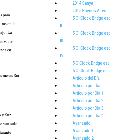
2014 Sanya 1
2015 Buenos Aires
s para
5 O' Clock Bridge esp
ras en la
II
bajo. La
5 O' Clock Bridge esp
III
os sobre
5 O' Clock Bridge esp
ínea en
IV
5 O'Clock Bridge esp
5 O'Clock Bridge esp I
as mesas Sur
Articulo del Día
Articulo por Dia
Articulo por Dia 1
Articulo por Dia 2
Articulo por Dia 3
a y Sur
Articulo por Dia 4
Avanzado
se van solo
Avanzado 1
larante
Avanzado 2