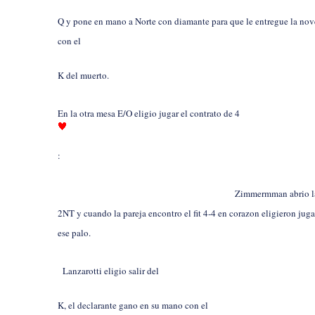
Q y pone en mano a Norte con diamante para que le entregue la no
con el
K del muerto.
En la otra mesa E/O eligio jugar el contrato de 4
:
Zimmermman abrio l
2NT y cuando la pareja encontro el fit 4-4 en corazon eligieron jug
ese palo.
Lanzarotti eligio salir del
K, el declarante gano en su mano con el