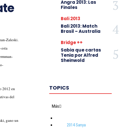
Angra 2013: Las
ate
Finales
Bali 2013
Bali 2013: Match
Brasil – Australia
an-Zaleski.
Bridge ++
 esta
Sabia que cartas
Tenia por Alfred
mermman-
Sheinwold
no-
TOPICS
co 2012 en
ativas del
Más
eski, gano un
2014 Sanya