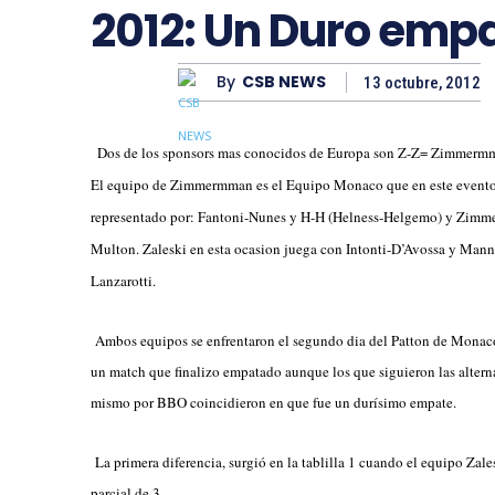
2012: Un Duro emp
By
CSB NEWS
13 octubre, 2012
Dos de los sponsors mas conocidos de Europa son Z-Z= Zimmermm
El equipo de Zimmermman es el Equipo Monaco que en este evento
representado por: Fantoni-Nunes y H-H (Helness-Helgemo) y Zim
Multon. Zaleski en esta ocasion juega con Intonti-D’Avossa y Man
Lanzarotti.
Ambos equipos se enfrentaron el segundo dia del Patton de Mona
un match que finalizo empatado aunque los que siguieron las altern
mismo por BBO coincidieron en que fue un durísimo empate.
La primera difere
ncia, surgió en la tablilla 1 cuando el equipo Zal
parcial de 3