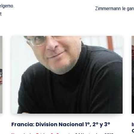
Helgemo.
Zimmermann le ganó
t
Francia: Division Nacional 1º, 2º y 3º