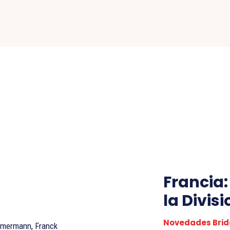
Francia
la Divis
Novedades Brid
mmermann, Franck