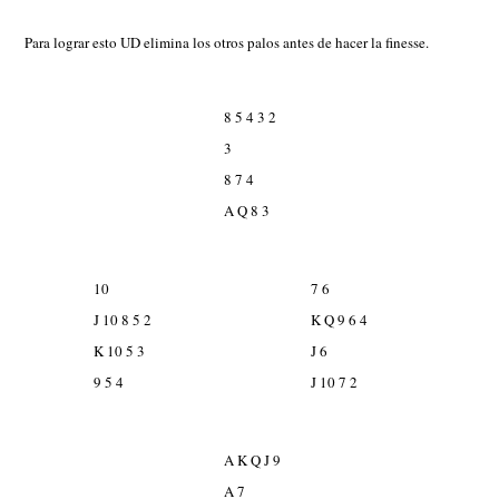
Para lograr esto UD elimina los otros palos antes de hacer la finesse.
8 5 4 3 2
3
8 7 4
A Q 8 3
10
7 6
J 10 8 5 2
K Q 9 6 4
K 10 5 3
J 6
9 5 4
J 10 7 2
A K Q J 9
A 7