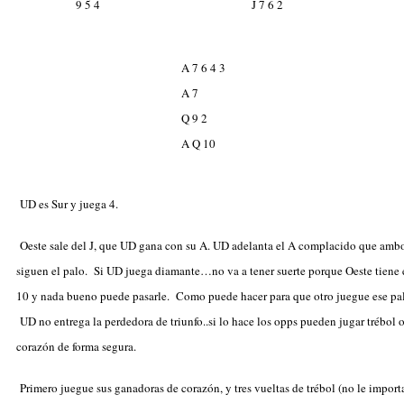
9 5 4
J 7 6 2
A 7 6 4 3
A 7
Q 9 2
A Q 10
UD es Sur y juega 4
.
Oeste sale del
J, que UD gana con su
A. UD adelanta el
A complacido que amb
siguen el palo. Si UD juega diamante…no va a tener suerte porque Oeste tiene 
10 y nada bueno puede pasarle. Como puede hacer para que otro juegue ese pa
UD no entrega la perdedora de triunfo..si lo hace los opps pueden jugar trébol 
corazón de forma segura.
Primero juegue sus ganadoras de corazón, y tres vueltas de trébol (no le importa