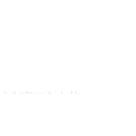
CSBNEWS
Your Bridge Newspaper / Tu Diario de Bridge
SEGUINOS EN NUESTRAS REDES