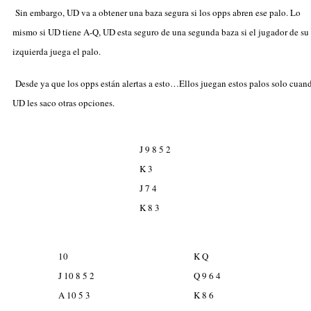
Sin embargo, UD va a obtener una baza segura si los opps abren ese palo. Lo
mismo si UD tiene A-Q, UD esta seguro de una segunda baza si el jugador de su
izquierda juega el palo.
Desde ya que los opps están alertas a esto…Ellos juegan estos palos solo cuan
UD les saco otras opciones.
J 9 8 5 2
K 3
J 7 4
K 8 3
10
K Q
J 10 8 5 2
Q 9 6 4
A 10 5 3
K 8 6