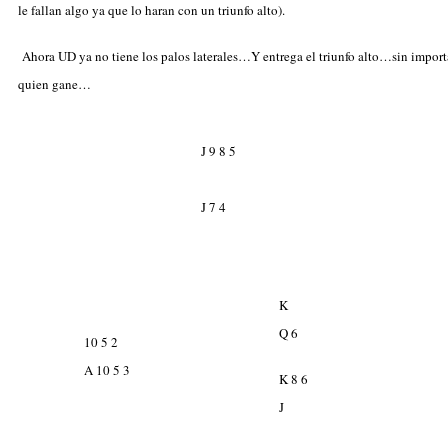
le fallan algo ya que lo haran con un triunfo alto).
Ahora UD ya no tiene los palos laterales…Y entrega el triunfo alto…sin import
quien gane…
J 9 8 5
J 7 4
K
Q 6
10 5 2
A 10 5 3
K 8 6
J