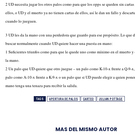
2 UD necesita jugar los otros palos como para que los opps se queden sin cartas
ellos, o UD y el muerto ya no tienen cartas de ellos, así le dan un fallo y descart
cuando lo jueguen.
3 UD les da la mano con una perdedora que guardo para ese propósito. Lo que 
buscar normalmente cuando UD quiere hacer una puesta en mano:
1 Suficientes triunfos como para que le quede uno como mínimo en el muerto y
la mano.
2 Un palo que UD quiere que otro juegue – un palo como K-10-x frente a Q-9-x,
palo como A-10-x frente a K-9-x o un palo que si UD puede elegir a quien pone
mano tenga una tenaza para recibir la salida.
TAGS
APERTURA DE PALOS
CARTEO
JULIAN POTTAGE
MAS DEL MISMO AUTOR