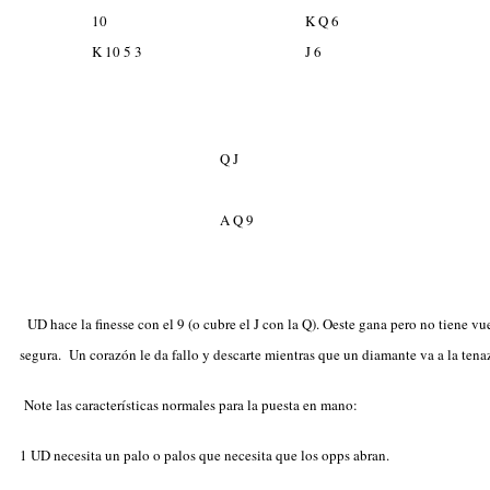
10
K Q 6
K 10 5 3
J 6
Q J
A Q 9
UD hace la finesse con el
9 (o cubre el
J con la
Q). Oeste gana pero no tiene vu
segura. Un corazón le da fallo y descarte mientras que un diamante va a la tena
Note las características normales para la puesta en mano:
1 UD necesita un palo o palos que necesita que los opps abran.