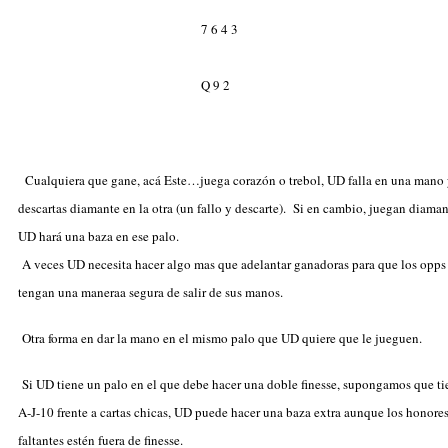
7 6 4 3
Q 9 2
Cualquiera que gane, acá Este…juega corazón o trebol, UD falla en una mano
descartas diamante en la otra (un fallo y descarte). Si en cambio, juegan diaman
UD hará una baza en ese palo.
A veces UD necesita hacer algo mas que adelantar ganadoras para que los opps
tengan una maneraa segura de salir de sus manos.
Otra forma en dar la mano en el mismo palo que UD quiere que le jueguen.
Si UD tiene un palo en el que debe hacer una doble finesse, supongamos que ti
A-J-10 frente a cartas chicas, UD puede hacer una baza extra aunque los honore
faltantes estén fuera de finesse.