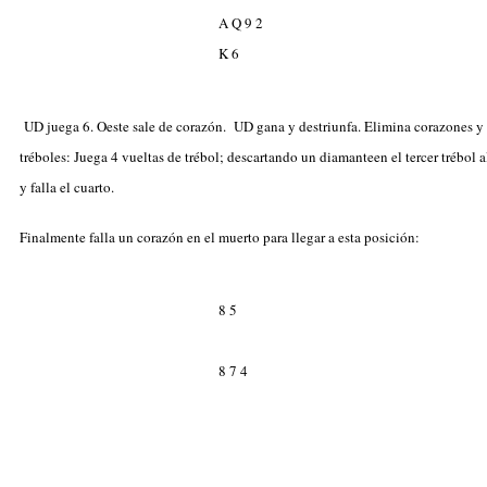
A Q 9 2
K 6
UD juega 6
. Oeste sale de corazón. UD gana y destriunfa. Elimina corazones y
tréboles: Juega 4 vueltas de trébol; descartando un diamanteen el tercer trébol a
y falla el cuarto.
Finalmente falla un corazón en el muerto para llegar a esta posición:
8 5
8 7 4