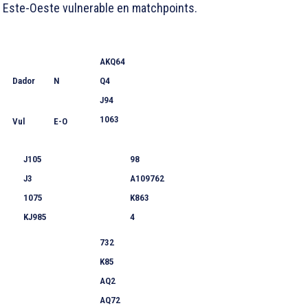
Este-Oeste vulnerable en matchpoints.
AKQ64
Dador
N
Q4
J94
1063
Vul
E-O
J105
98
J3
A109762
1075
K863
KJ985
4
732
K85
AQ2
AQ72