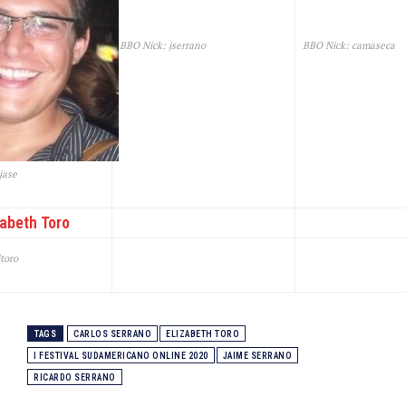
BBO Nick: jserrano
BBO Nick: camaseca
jase
zabeth Toro
toro
TAGS
CARLOS SERRANO
ELIZABETH TORO
I FESTIVAL SUDAMERICANO ONLINE 2020
JAIME SERRANO
RICARDO SERRANO