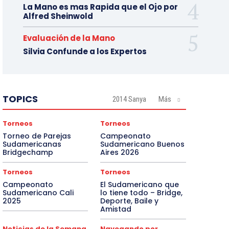
La Mano es mas Rapida que el Ojo por
Alfred Sheinwold
Evaluación de la Mano
Silvia Confunde a los Expertos
TOPICS
2014 Sanya
Más
Torneos
Torneos
Torneo de Parejas
Campeonato
Sudamericanas
Sudamericano Buenos
Bridgechamp
Aires 2026
Torneos
Torneos
Campeonato
El Sudamericano que
Sudamericano Cali
lo tiene todo – Bridge,
2025
Deporte, Baile y
Amistad
Noticias de la Semana
Navegando por