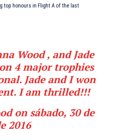
top honours in Flight A of the last
nna Wood
, and Jade
on 4 major trophies
onal. Jade and I won
t. I am thrilled!!!
od
on
sábado, 30 de
de 2016