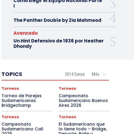
Como Elegir el Equipo Nacional Parte
I
The Panther Double by Zia Mahmood
Avanzado
Un Hint Defensivo de 1936 por Heather
Dhondy
TOPICS
2014 Sanya
Más
Torneos
Torneos
Torneo de Parejas
Campeonato
Sudamericanas
Sudamericano Buenos
Bridgechamp
Aires 2026
Torneos
Torneos
Campeonato
El Sudamericano que
Sudamericano Cali
lo tiene todo – Bridge,
2025
Deporte, Baile y