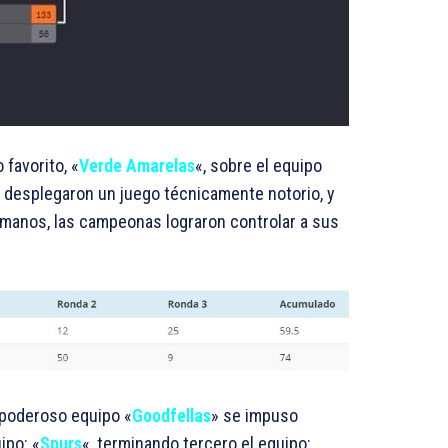
 favorito, «
Verde Amarelas
«, sobre el equipo
 desplegaron un juego técnicamente notorio, y
 manos, las campeonas lograron controlar a sus
l poderoso equipo «
Goodfellas
» se impuso
ipo: «
Spurs
«, terminando tercero el equipo: