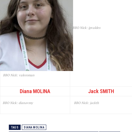
BBO Nick: jpvaldes
BBO Nick: valeroman
Diana MOLINA
Jack SMITH
BBO Nick: dianavmy
BBO Nick: jackth
TAGS
DIANA MOLINA