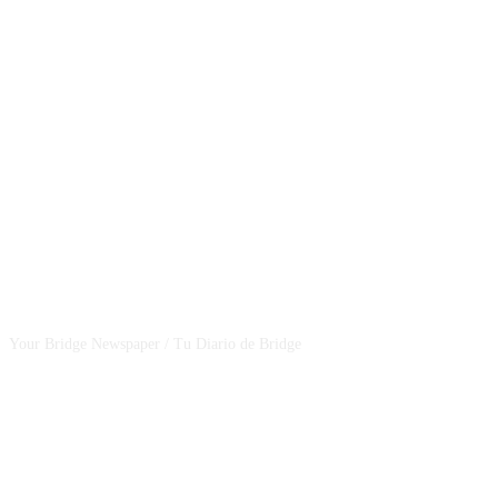
CSBNEWS
Your Bridge Newspaper / Tu Diario de Bridge
SEGUINOS EN NUESTRAS REDES