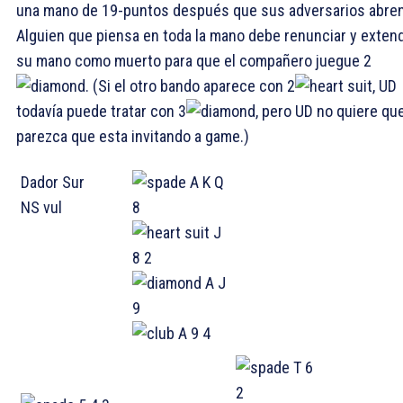
una mano de 19-puntos después que sus adversarios abren
Alguien que piensa en toda la mano debe renunciar y exten
su mano como muerto para que el compañero juegue 2
. (Si el otro bando aparece con 2
, UD
todavía puede tratar con 3
, pero UD no quiere qu
parezca que esta invitando a game.)
Dador Sur
A K Q
NS vul
8
J
8 2
A J
9
A 9 4
T 6
2