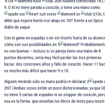
K10x
Kxxx
Jxxx hubiera contestado 1NT, 
9. O él no tiene parada a corazón, o tiene una mano como
xxx
xxxxx
xx
Q10x, t
débil que espera hasta irse abajo en 1NT frente a un típico
doblo de saque.
Con el game en espadas o en sin triunfo fuera de su alcanc
cómo son sus posibilidades en 5
? Probablement
no son buenas – incluso si su pareja tiene una mano de 8
puntos decentes, sería muy fácil perder las tres primeras
bazas: dos corazones altos y fallo de corazón. Hacer 11 ba
es mucho más difícil que hacer 9 o 10.
Alguien mirando solo su mano podría re-declarar 2
2NT. (Ambas voces están un poco distorsionadas, ya que U
no tiene 5 cartas de espadas ni un stopper de corazón, per
esa es la forma que enseñan los libros de texto para mostr