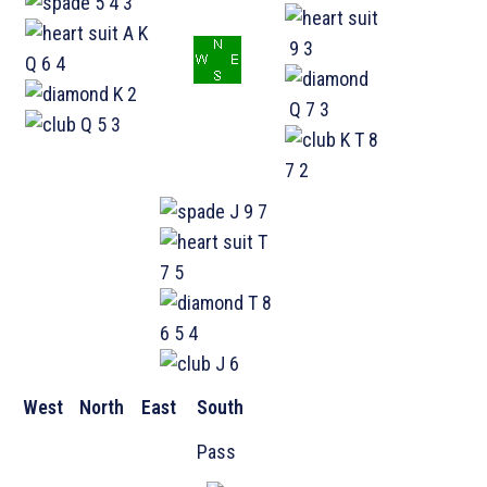
5 4 3
A K
9 3
Q 6 4
K 2
Q 7 3
Q 5 3
K T 8
7 2
J 9 7
T
7 5
T 8
6 5 4
J 6
West
North
East
South
Pass