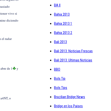
BA II
masiado
tener vivo si
Bahia 2013
rmine diciendo
Bahia 2013 1
Bahia 2013 2
 el radar
Bali 2013
Bali 2013: Noticias Frescas
Bali 2013: Ultimas Noticias
 abre de 1
y
BBO
Bols Tip
Bols Tips
Brazilian Bridge News
r a4NT, o
Bridge en los Paises