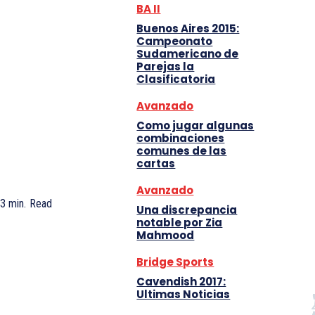
BA II
Buenos Aires 2015:
Campeonato
Sudamericano de
Parejas la
Clasificatoria
Avanzado
Como jugar algunas
combinaciones
comunes de las
cartas
Avanzado
3
min.
Read
Una discrepancia
notable por Zia
Mahmood
Bridge Sports
Cavendish 2017:
Ultimas Noticias