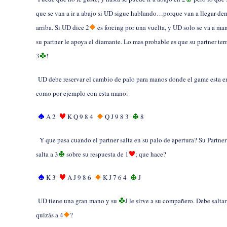
que se van a ir a abajo si UD sigue hablando…porque van a llegar de
arriba. Si UD dice 2
es forcing por una vuelta, y UD solo se va a man
su partner le apoya el diamante. Lo mas probable es que su partner te
3
!
UD debe reservar el cambio de palo para manos donde el game esta en
como por ejemplo con esta mano:
A 2
K Q 9 8 4
Q J 9 8 3
8
Y que pasa cuando el partner salta en su palo de apertura? Su Partner
salta a 3
sobre su respuesta de 1
; que hace?
K 3
A J 9 8 6
K J 7 6 4
J
UD tiene una gran mano y su
J le sirve a su compañero. Debe salta
quizás a 4
?