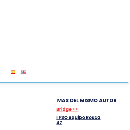
OS
MAS DEL MISMO AUTOR
Bridge ++
I FSO equipo Rosca
47