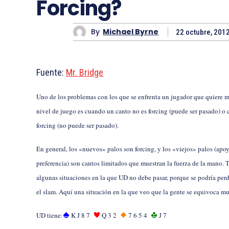
Forcing?
By
Michael Byrne
22 octubre, 201
Fuente:
Mr. Bridge
Uno de los problemas con los que se enfrenta un jugador que quiere m
nivel de juego es cuando un canto no es forcing (puede ser pasado) o
forcing (no puede ser pasado).
En general, los «nuevos» palos son forcing, y los «viejos» palos (apo
preferencia) son cantos limitados que muestran la fuerza de la mano.
algunas situaciones en la que UD no debe pasar, porque se podría per
el slam. Aquí una situación en la que veo que la gente se equivoca m
UD tiene:
K J 8 7
Q 3 2
7 6 5 4
J 7