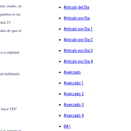
nte cuarto, su
Articulo del Día
 partner es un
Articulo por Dia
ener 21
Articulo por Dia 1
 idea de que el
Articulo por Dia 2
Articulo por Dia 3
va a empujar
Articulo por Dia 4
Avanzado
guir hablando
Avanzado 1
Avanzado 2
Avanzado 3
e hace UD?
Avanzado 4
BA I
si es seguro es