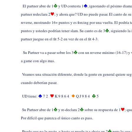
El partner abre de 1
y UD contesta 1
, ignorando el pésimo diama
partner redeclara 2
; y ahora que? UD no puede pasar. El canto de su
reverse, mostrando 16+ puntos y es forcing por una vuelta. El podría t
puntos y ustedes podrían tener slam. Su canto es de 3
, siguiendo la
partner juegue en el fit 5-2 en vez de en el fit 4-3.
Su Partner va a pasar sobre los 3
con un reverse mínimo (16-17) y 
a game con algo mas.
Veamos una situación diferente, donde la gente en general quiere se
cuando deberían pasar.
UD tiene:
7 2
K 9 8 6 4
Q J 9 8 4
5
Su Partner abre de 1
y re-declara 2
sobre su respuesta de 1
; qu
Por difícil que parezca el único canto es pass.
Puede que no le guste, y hasta se puede ir a abajo en 2
pero lo que 