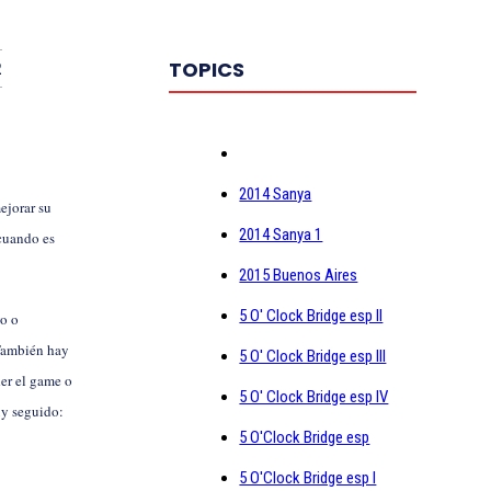
TOPICS
2
2014 Sanya
ejorar su
2014 Sanya 1
 cuando es
2015 Buenos Aires
5 O' Clock Bridge esp II
yo o
 También hay
5 O' Clock Bridge esp III
der el game o
5 O' Clock Bridge esp IV
uy seguido:
5 O'Clock Bridge esp
5 O'Clock Bridge esp I