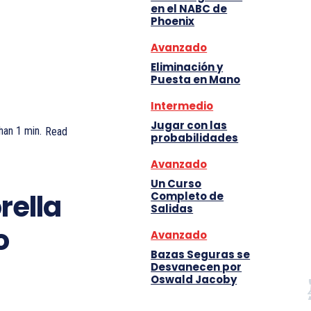
en el NABC de
Phoenix
Avanzado
Eliminación y
Puesta en Mano
Intermedio
Jugar con las
han 1
min.
Read
probabilidades
Avanzado
Un Curso
rella
Completo de
Salidas
o
Avanzado
Bazas Seguras se
Desvanecen por
Oswald Jacoby