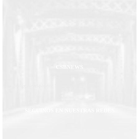
CSBNEWS
Your Bridge Newspaper / Tu Diario de Bridge
SEGUINOS EN NUESTRAS REDES