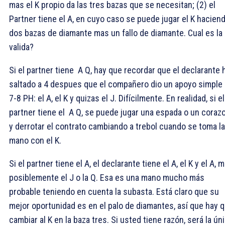
mas el
K propio da las tres bazas que se necesitan; (2) el
Partner tiene el
A, en cuyo caso se puede jugar el
K hacien
dos bazas de diamante mas un fallo de diamante. Cual es la
valida?
Si el partner tiene
A Q, hay que recordar que el declarante 
saltado a 4
despues que el compañero dio un apoyo simple
7-8 PH: el
A, el
K y quizas el
J. Difícilmente. En realidad, si el
partner tiene el
A Q, se puede jugar una espada o un coraz
y derrotar el contrato cambiando a trebol cuando se toma la
mano con el
K.
Si el partner tiene el
A, el declarante tiene el
A, el
K y el
A, 
posiblemente el
J o la
Q. Esa es una mano mucho más
probable teniendo en cuenta la subasta. Está claro que su
mejor oportunidad es en el palo de diamantes, así que hay 
cambiar al
K en la baza tres. Si usted tiene razón, será la ún