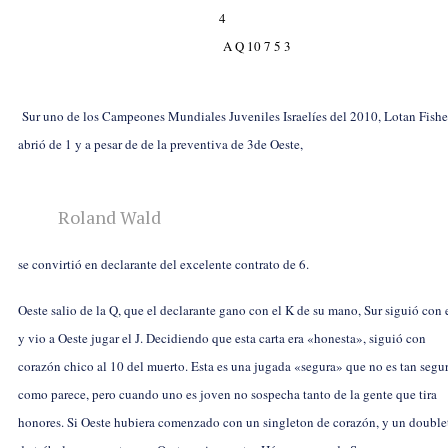
4
A Q 10 7 5 3
Sur uno de los Campeones Mundiales Juveniles Israelíes del 2010, Lotan Fishe
abrió de 1
y a pesar de de la preventiva de 3
de Oeste,
Roland Wald
se convirtió en declarante del excelente contrato de 6
.
Oeste salio de la
Q, que el declarante gano con el
K de su mano, Sur siguió con 
y vio a Oeste jugar el
J. Decidiendo que esta carta era «honesta», siguió con
corazón chico al
10 del muerto. Esta es una jugada «segura» que no es tan segu
como parece, pero cuando uno es joven no sospecha tanto de la gente que tira
honores. Si Oeste hubiera comenzado con un singleton de corazón, y un doubl