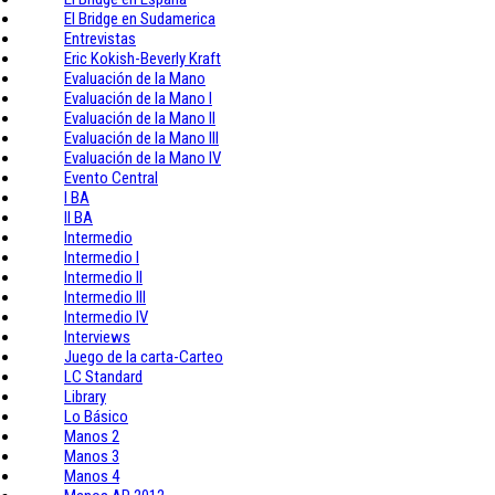
El Bridge en Sudamerica
Entrevistas
Eric Kokish-Beverly Kraft
Evaluación de la Mano
Evaluación de la Mano I
Evaluación de la Mano II
Evaluación de la Mano III
Evaluación de la Mano IV
Evento Central
I BA
II BA
Intermedio
Intermedio I
Intermedio II
Intermedio III
Intermedio IV
Interviews
Juego de la carta-Carteo
LC Standard
Library
Lo Básico
Manos 2
Manos 3
Manos 4