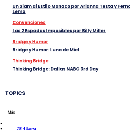
Un Slam al Estilo Monaco por Arianna Testa y Fer
Lema
Convenciones
Las 2 Espadas Imposibles por Billy Miller
Bridge y Humor
Bridge y Humor: Luna de Miel
Thinking Bridge
Thinking Bridge: Dallas NABC 3rd Day
TOPICS
Más
2014 Sanya