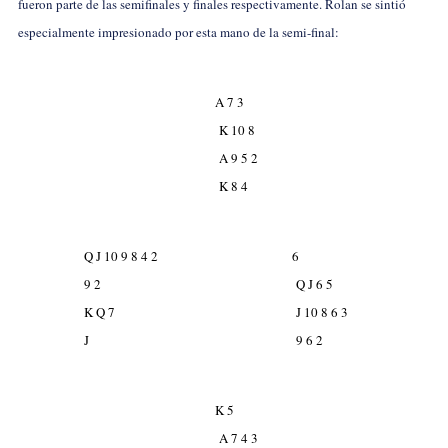
fueron parte de las semifinales y finales respectivamente. Rolan se sintió
especialmente impresionado por esta mano de la semi-final:
A 7 3
K 10 8
A 9 5 2
K 8 4
Q J 10 9 8 4 2
6
9 2
Q J 6 5
K Q 7
J 10 8 6 3
J
9 6 2
K 5
A 7 4 3