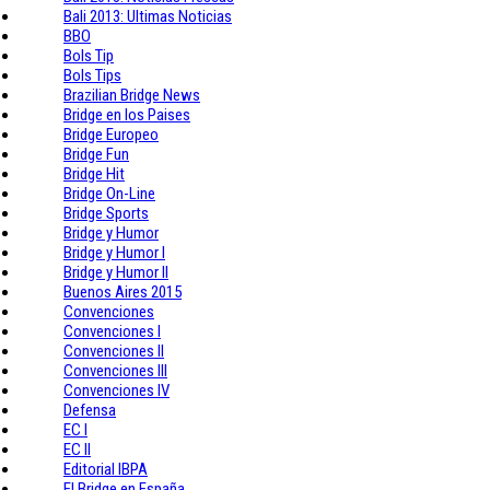
Bali 2013: Ultimas Noticias
BBO
Bols Tip
Bols Tips
Brazilian Bridge News
Bridge en los Paises
Bridge Europeo
Bridge Fun
Bridge Hit
Bridge On-Line
Bridge Sports
Bridge y Humor
Bridge y Humor I
Bridge y Humor II
Buenos Aires 2015
Convenciones
Convenciones I
Convenciones II
Convenciones III
Convenciones IV
Defensa
EC I
EC II
Editorial IBPA
El Bridge en España