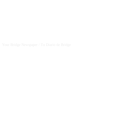
CSBNEWS
Your Bridge Newspaper / Tu Diario de Bridge
SEGUINOS EN NUESTRAS REDES