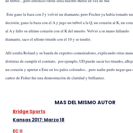
de trébol…pero entonces Oeste seria nuestro Héroe en vez de Sur.
Este gano la baza con
J y volvió un diamante, pero Fischer ya había tomado u
decisión, gano la baza con el
A y jugo un trébol a la
Q, un corazón al
K, un cor
al
A y fallo su ultimo corazón con el
K del muerto. Volvió a su mano fallando
diamante, saco el ultimo triunfo con el
10 y se tendió.
Allí estaba Roland y su banda de expertos comentadores, explicando otras man
distintas de cumplir el contrato, por ejemplo, UD puede sacar los triunfos, afloj
un corazón y apretar a Este en los palos colorados…pero nadie pudo negar que 
carteo de Fisher fue una demostración de claridad y brillantez.
MAS DEL MISMO AUTOR
Bridge Sports
Kansas 2017: Marzo 18
EC II