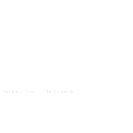
CSBNEWS
Your Bridge Newspaper / Tu Diario de Bridge
SEGUINOS EN NUESTRAS REDES