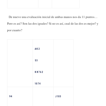
De nuevo una evaluación inicial de ambas manos nos da 11 puntos…
Pero es así? Son las dos iguales? Si no es así, cual de las dos es mejor? y
por cuanto?
A K 2
5 3
K 8 7 6 2
10 7 4
9 4
J 10 3