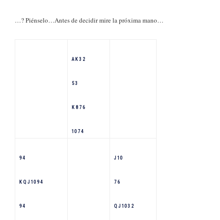
…? Piénselo…Antes de decidir mire la próxima mano…
A K 3 2
5 3
K 8 7 6
10 7 4
9 4
J 10
K Q J 10 9 4
7 6
9 4
Q J 10 3 2