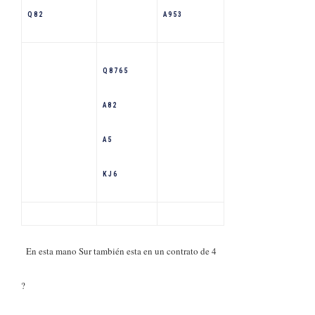
Q 8 2
A 9 5 3
Q 8 7 6 5
A 8 2
A 5
K J 6
En esta mano Sur también esta en un contrato de 4
?