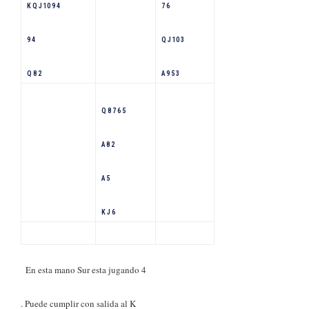
K Q J 10 9 4
7 6
9 4
Q J 10 3
Q 8 2
A 9 5 3
Q 8 7 6 5
A 8 2
A 5
K J 6
En esta mano Sur esta jugando 4
. Puede cumplir con salida al K