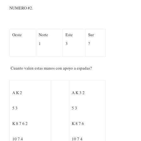
NUMERO #2.
Oeste
Norte
Este
Sur
1
3
?
Cuanto valen estas manos con apoyo a espadas?
A K 2
A K 3 2
5 3
5 3
K 8 7 6 2
K 8 7 6
10 7 4
10 7 4