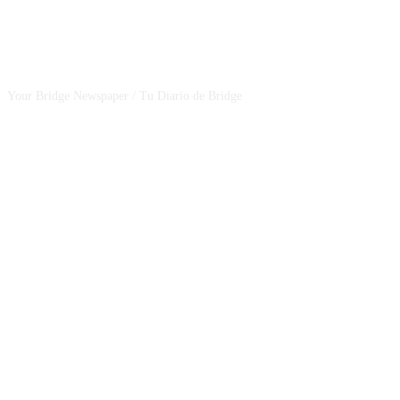
CSBNEWS
Your Bridge Newspaper / Tu Diario de Bridge
SEGUINOS EN NUESTRAS REDES