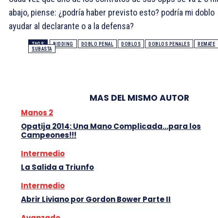
abajo, piense: ¿podría haber previsto esto? podría mi doblo
ayudar al declarante o a la defensa?
TAGS
BIDDING
DOBLO PENAL
DOBLOS
DOBLOS PENALES
REMATE
SUBASTA
MAS DEL MISMO AUTOR
Manos 2
Opatija 2014: Una Mano Complicada…para los
Campeones!!!
Intermedio
La Salida a Triunfo
Intermedio
Abrir Liviano por Gordon Bower Parte II
Avanzado