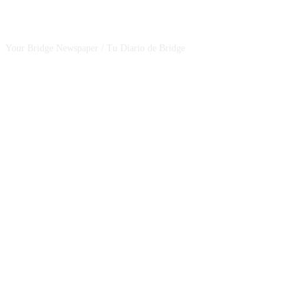
CSBNEWS
Your Bridge Newspaper / Tu Diario de Bridge
SEGUINOS EN NUESTRAS REDES