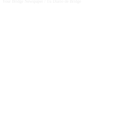
Your Bridge Newspaper / Tu Diario de Bridge
SEGUINOS EN NUESTRAS REDES