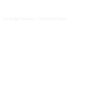
CSBNEWS
Your Bridge Newspaper / Tu Diario de Bridge
SEGUINOS EN NUESTRAS REDES