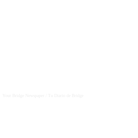
CSBNEWS
Your Bridge Newspaper / Tu Diario de Bridge
SEGUINOS EN NUESTRAS REDES