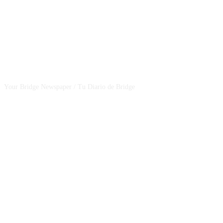
CSBNEWS
Your Bridge Newspaper / Tu Diario de Bridge
SEGUINOS EN NUESTRAS REDES