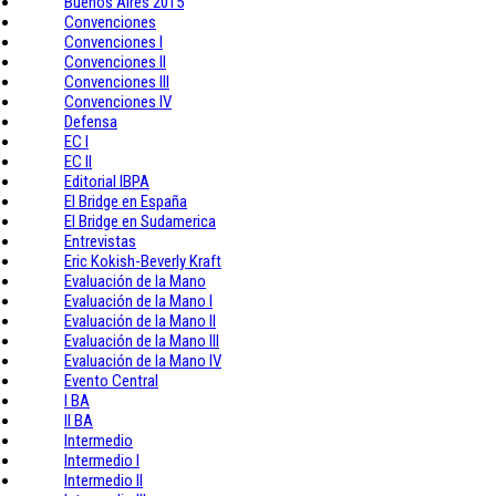
Buenos Aires 2015
Convenciones
Convenciones I
Convenciones II
Convenciones III
Convenciones IV
Defensa
EC I
EC II
Editorial IBPA
El Bridge en España
El Bridge en Sudamerica
Entrevistas
Eric Kokish-Beverly Kraft
Evaluación de la Mano
Evaluación de la Mano I
Evaluación de la Mano II
Evaluación de la Mano III
Evaluación de la Mano IV
Evento Central
I BA
II BA
Intermedio
Intermedio I
Intermedio II