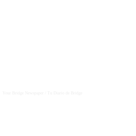
CSBNEWS
Your Bridge Newspaper / Tu Diario de Bridge
SEGUINOS EN NUESTRAS REDES