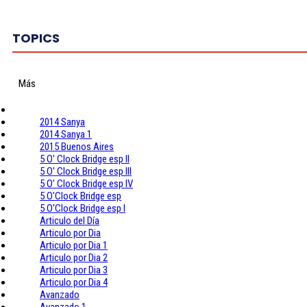
TOPICS
Más
2014 Sanya
2014 Sanya 1
2015 Buenos Aires
5 O' Clock Bridge esp II
5 O' Clock Bridge esp III
5 O' Clock Bridge esp IV
5 O'Clock Bridge esp
5 O'Clock Bridge esp I
Articulo del Día
Articulo por Dia
Articulo por Dia 1
Articulo por Dia 2
Articulo por Dia 3
Articulo por Dia 4
Avanzado