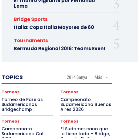
El Triunfo Vigilante por Fernando
Lema
Bridge Sports
Italia: Copa Italia Mayores de 60
Tournaments
Bermuda Regional 2016: Teams Event
TOPICS
2014 Sanya
Más
Torneos
Torneos
Torneo de Parejas
Campeonato
Sudamericanas
Sudamericano Buenos
Bridgechamp
Aires 2026
Torneos
Torneos
Campeonato
El Sudamericano que
Sudamericano Cali
lo tiene todo – Bridge,