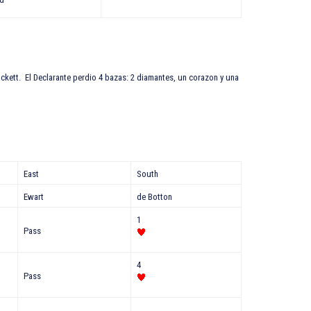
ackett. El Declarante perdio 4 bazas: 2 diamantes, un corazon y una
East
South
Ewart
de Botton
1
Pass
4
Pass