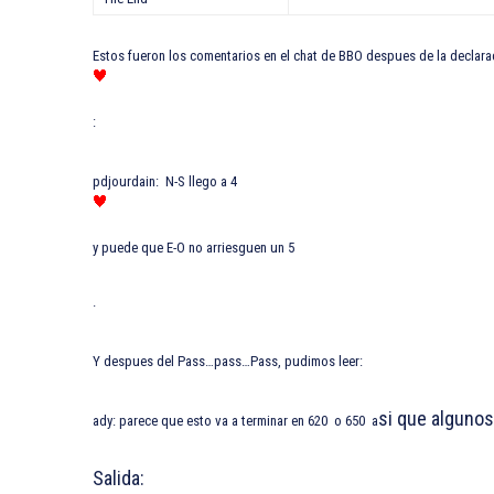
Estos fueron los comentarios en el chat de BBO despues de la declara
:
pdjourdain: N-S llego a 4
y puede que E-O no arriesguen un 5
.
Y despues del Pass…pass…Pass, pudimos leer:
si que algunos
ady: parece que esto va a terminar en 620 o 650 a
Salida: