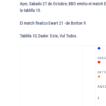
Ayer, Sabado 27 de Octubre, BBO emitio el match Ew
la tablilla 10.
El match finalizo Ewart 21 -de Botton 9.
Tablilla 10, Dador: Este, Vul Todos
J 9 8 5
J 8 7 5
A Q J 
3