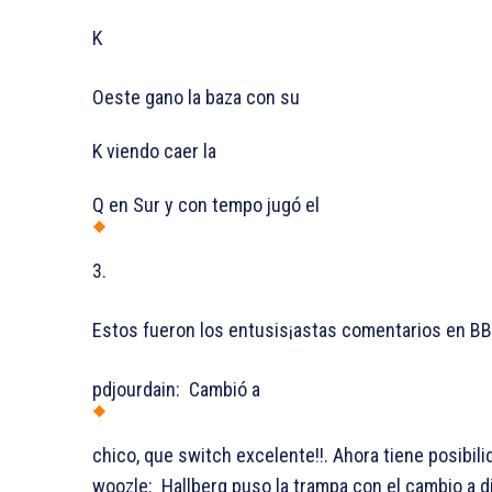
K
Oeste gano la baza con su
K viendo caer la
Q en Sur y con tempo jugó el
3.
Estos fueron los entusis¡astas comentarios en B
pdjourdain: Cambió a
chico, que switch excelente!!. Ahora tiene posibili
woozle: Hallberg puso la trampa con el cambio a d