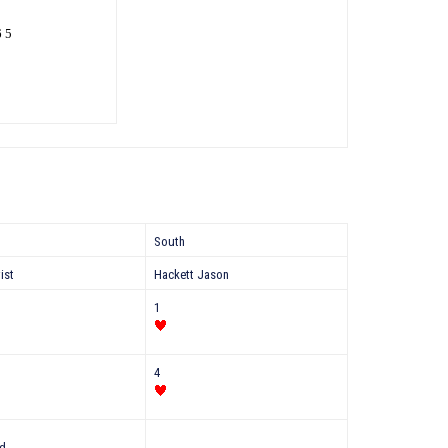
6 5
South
qvist
Hackett Jason
1
4
d