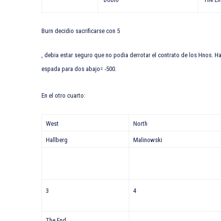
Burn decidio sacrificarse con 5
, debia estar seguro que no podia derrotar el contrato de los Hnos. H
espada para dos abajo= -500.
En el otro cuarto:
West
North
Hallberg
Malinowski
3
4
The End