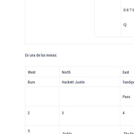
9 8 7 
Q
En una de las mesas:
West
North
East
Burn
Hackett Justin
Sand
Pass
2
3
4
5
Doblo
The En