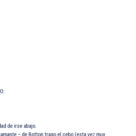
BO:
dad de irse abajo.
iamante – de Botton trago el cebo (esta vez muy