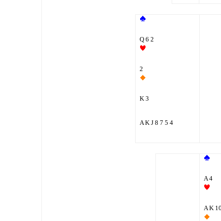
Q 6 2
2
K 3
A K J 8 7 5 4
A 4
A K 10